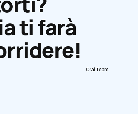
orti?
a ti farà
orridere!
Oral Team