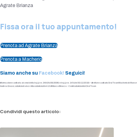
Agrate Brianza
Fissa ora il tuo appuntamento!
Prenota ad Agrate Brianza
Prenota a Macherio
Siamo anche su
Facebook!
Seguici!
Informazione sanitaria ai sensi della legge n. 248 (04/08/2006) e legge n. 145 (del 30/12/2018) – direttore sanitario Oral Team Macherio dr. Marco Co
Andrea Grassi, odontoiatra iscr. Albo odontoiatri n 412 di Monza Brianza – Centri odontoiatrici Oral Team
Condividi questo articolo: