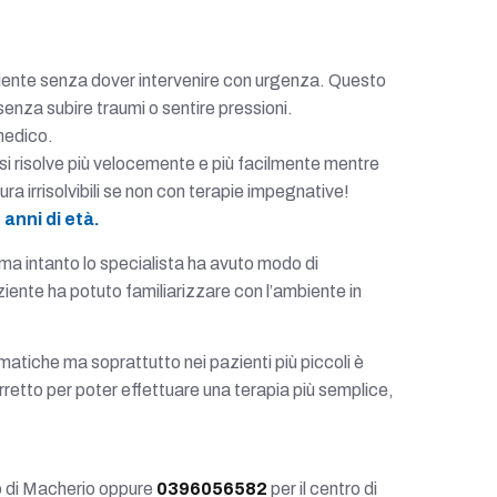
ziente senza dover intervenire con urgenza. Questo
enza subire traumi o sentire pressioni.
 medico.
i risolve più velocemente e più facilmente mentre
ura irrisolvibili se non con terapie impegnative!
 anni di età.
a intanto lo specialista ha avuto modo di
aziente ha potuto familiarizzare con l’ambiente in
matiche ma soprattutto nei pazienti più piccoli è
etto per poter effettuare una terapia più semplice,
ro di Macherio oppure
0396056582
per il centro di