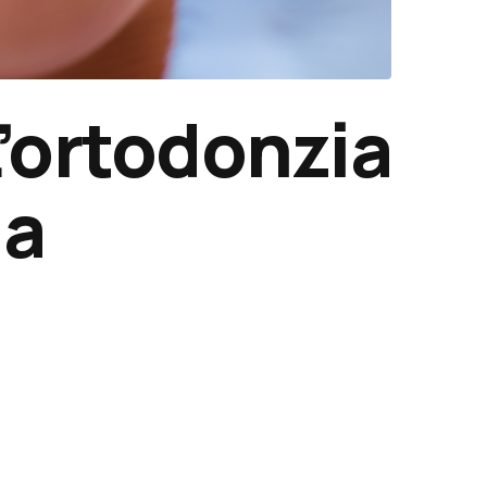
L’ortodonzia
 a