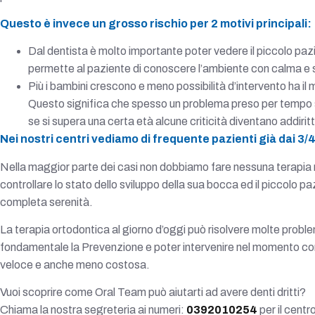
Questo è invece un grosso rischio per 2 motivi principali:
Dal dentista è molto importante poter vedere il piccolo pa
permette al paziente di conoscere l’ambiente con calma e s
Più i bambini crescono e meno possibilità d’intervento ha il
Questo significa che spesso un problema preso per tempo s
se si supera una certa età alcune criticità diventano addiritt
Nei nostri centri vediamo di frequente pazienti già dai 3/4
Nella maggior parte dei casi non dobbiamo fare nessuna terapia m
controllare lo stato dello sviluppo della sua bocca ed il piccolo p
completa serenità.
La terapia ortodontica al giorno d’oggi può risolvere molte proble
fondamentale la Prevenzione e poter intervenire nel momento corr
veloce e anche meno costosa.
Vuoi scoprire come Oral Team può aiutarti ad avere denti dritti?
Chiama la nostra segreteria ai numeri:
0392010254
per il cent