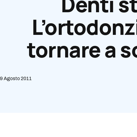
Denti st
L’ortodonzi
tornare a s
9 Agosto 2011