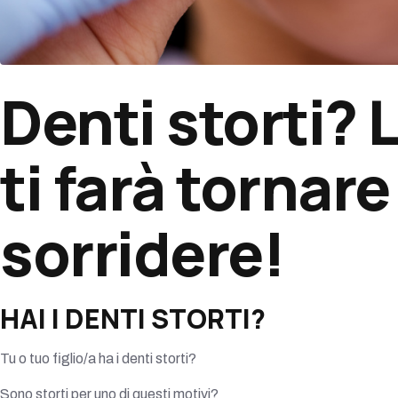
Denti storti? 
ti farà tornare
sorridere!
HAI I DENTI STORTI?
Tu o tuo figlio/a ha i denti storti?
Sono storti per uno di questi motivi?