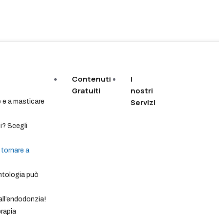
Contenuti
I
Gratuiti
nostri
Servizi
e e a masticare
ti? Scegli
 tornare a
ntologia può
all’endodonzia!
erapia