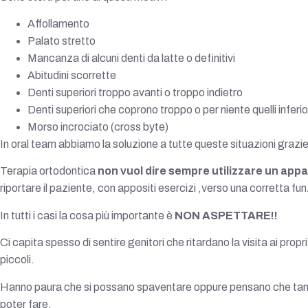
Affollamento
Palato stretto
Mancanza di alcuni denti da latte o definitivi
Abitudini scorrette
Denti superiori troppo avanti o troppo indietro
Denti superiori che coprono troppo o per niente quelli inferio
Morso incrociato (cross byte)
In oral team abbiamo la soluzione a tutte queste situazioni grazie
Terapia ortodontica
non vuol dire sempre utilizzare un appa
riportare il paziente, con appositi esercizi ,verso una corretta f
In tutti i casi la cosa più importante è
NON ASPETTARE!!
Ci capita spesso di sentire genitori che ritardano la visita ai pro
piccoli.
Hanno paura che si possano spaventare oppure pensano che tanto f
poter fare.