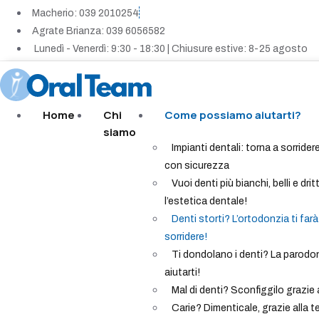
Vai
Macherio: 039 2010254
al
Agrate Brianza: 039 6056582
contenuto
Lunedì - Venerdì: 9:30 - 18:30 | Chiusure estive: 8-25 agosto
Home
Chi
Come possiamo aiutarti?
siamo
Impianti dentali: torna a sorrider
con sicurezza
Vuoi denti più bianchi, belli e drit
l’estetica dentale!
Denti storti? L’ortodonzia ti farà
sorridere!
Ti dondolano i denti? La parodo
aiutarti!
Mal di denti? Sconfiggilo grazie 
Carie? Dimenticale, grazie alla t